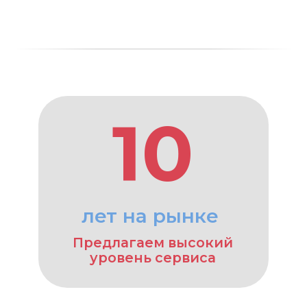
уровень сервиса
90 %
пролонгаций
Большинство
клиентов
продолжают работать
с нами
300 +
клиентов с нами
Пользуются нашими