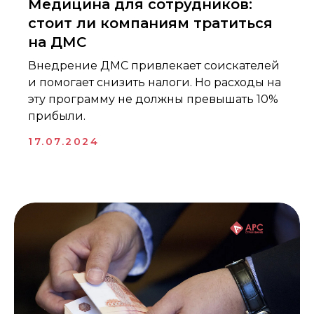
Медицина для сотрудников:
Команда
Отзывы
стоит ли компаниям тратиться
СМИ
на ДМС
Контакты
Внедрение ДМС привлекает соискателей
Контакты
и помогает снизить налоги. Но расходы на
+7 (495) 419-95-01
эту программу не должны превышать 10%
105064, г. Москва, ул. Земляной Вал, д. 8
прибыли.
mail@ars-broker.ru
17.07.2024
График работы
пн. - пт. с 10:00 до 19:00
сб. - вс. выходной
ИП Саркисов Арсен Эдуардович
ИНН 271 000 978 271
ОГРНИП 314 774 636 704 691
Мессенджеры
Соцсети
© 2014 — 2026 АРС — Страхование
АРС — Страхование осуществляет