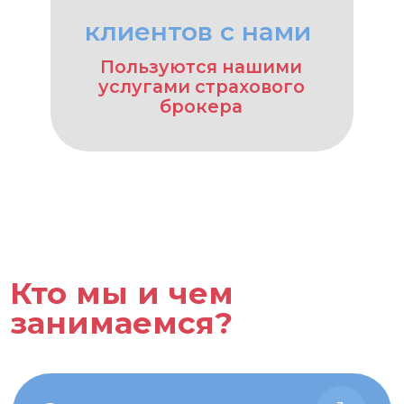
Наша работа
2
Мы делаем обзор рынка
страхования.
Проводим консалтинг, который
оплачивает страховая компания
Подробнее
Результат
3
Вы экономите время на анализ
страховых программ и получаете
критерии оценки для принятия
решения