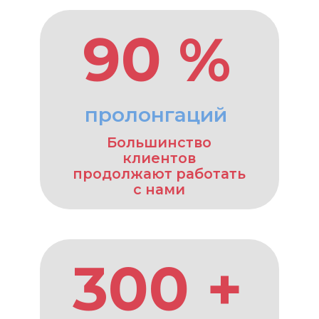
услугами страхового
брокера
Кто мы и чем
занимаемся?
О нас
1
АРС страхование — это
консалтинговая компания по
подбору страховых программ для
юридических лиц
Подробнее