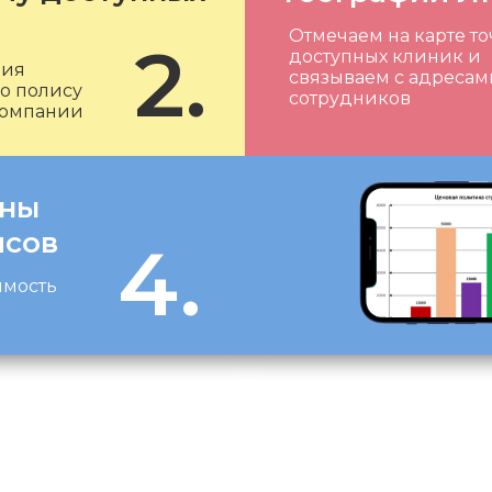
Отмечаем на карте т
2.
доступных клиник и
ния
связываем с адресам
о полису
сотрудников
компании
ены
исов
4.
имость