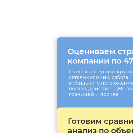
Оцениваем стр
компании по 4
Список доступных крупн
сетевых клиник, работа
мобильного приложения
портал, действие ДМС за
границей и прочее
Готовим сравн
анализ по объе