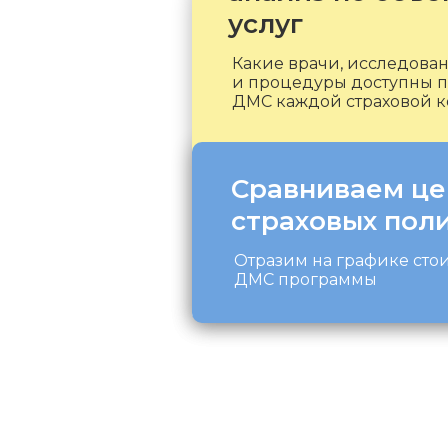
услуг
Какие врачи, исследова
и процедуры доступны п
ДМС каждой страховой 
Сравниваем ц
страховых пол
Отразим на графике сто
ДМС программы