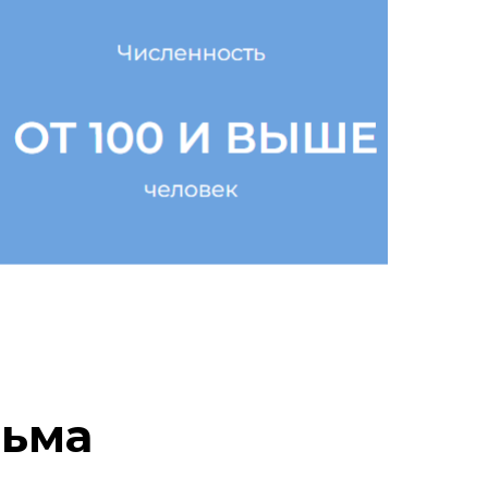
от 100 человек и
выше
Получить программы
сьма