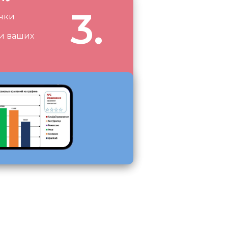
3.
очки
и ваших