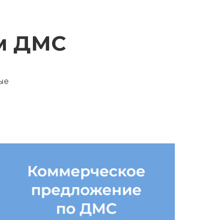
мм ДМС
ые
ДМС для
коллектива