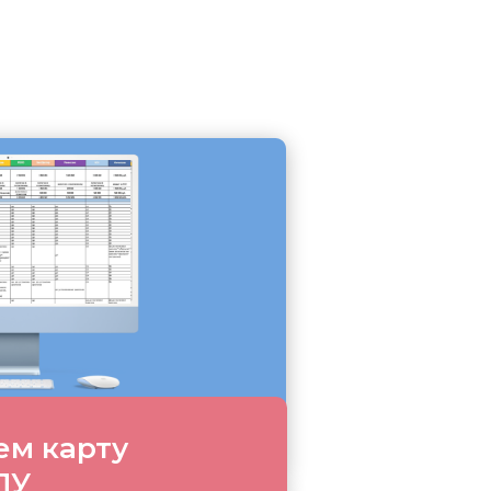
ем карту
ПУ