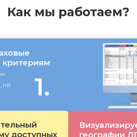
Как мы работаем?
аховые
7 критериям
ых
1.
, HR
ительный
Визуализиру
му доступных
географии Л