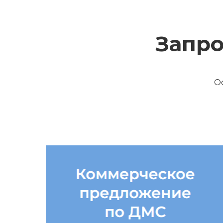
Запро
О
ДМС для