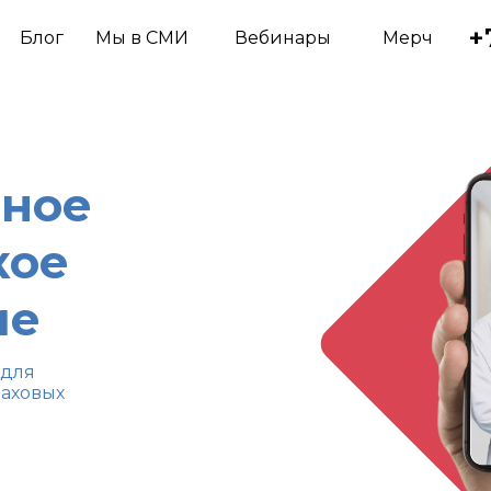
+
Блог
Мы в СМИ
Вебинары
Мерч
ное
кое
ие
 для
раховых