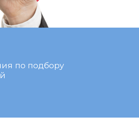
ния по подбору
ей