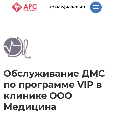
+7 (495) 419-95-01
+7 (495) 419-95-01
Обслуживание ДМС
по программе VIP в
клинике ООО
Медицина
1 клиника в Москве
Клиника "Медицина" - медицинское
учреждение, начавшее свою работу в 2013
году. В ней предоставляются все
необходимые медицинские услуги для
поддержания здоровья пациентов.