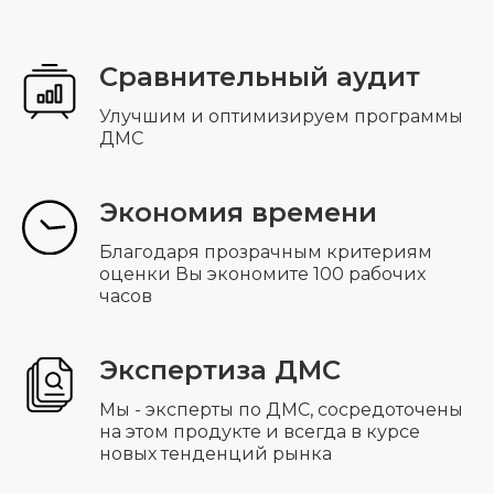
ИП Саркисов Арсен Эдуардович
ИНН 271 000 978 271
ОГРНИП 314 774 636 704 691
Сравнительный аудит
Мессенджеры
Соцсети
Улучшим и оптимизируем программы
ДМС
© 2014 — 2026 АРС — Страхование
Экономия времени
АРС — Страхование осуществляет
консультативную деятельность и не
является страховой компанией.
Благодаря прозрачным критериям
Предложения, опубликованные на
оценки Вы экономите 100 рабочих
сайте, не являются публичной
часов
офертой.
Политика конфиденциальности
Экспертиза ДМС
Мы - эксперты по ДМС, сосредоточены
на этом продукте и всегда в курсе
новых тенденций рынка