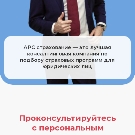
Запол
перс
часов
Проконсультируйтесь
с персональным