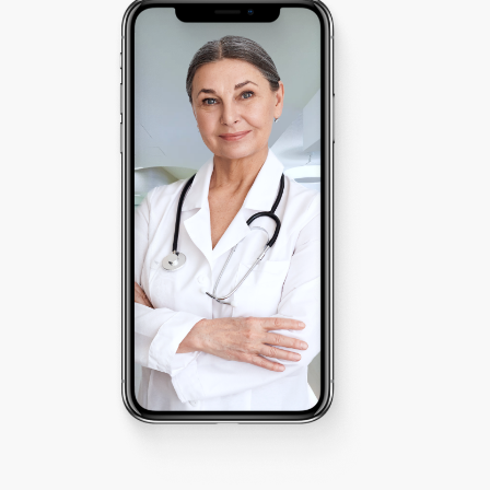
Часто задаваемые вопросы о ДМС
Страховые услуги
Страхование гражданской ответственности
Страхование имущества
Страхование СМР
Наша компания
О компании
Команда
Отзывы
СМИ
Контакты
Контакты
+7 (495) 419-95-01
105064, г. Москва, ул. Земляной Вал, д. 8
mail@ars-broker.ru
График работы
пн. - пт. с 10:00 до 19:00
сб. - вс. выходной