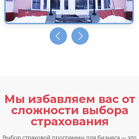
время и деньги.
Забудьте о рутине и позвольте
нам стать вашими экспертами в мире
страхования.
Быстро
Мы анализируем рынок по собственной
методологии более 47 критериев оценки.
Это экономит ваше время и ускоряет
процесс выбора.
Удобно
Подбираем страховые решения для нужд
вашей компании с учетом всех
особенностей. Индивидуальные
консультации помогают сосредоточиться
на действительно важных опциях.