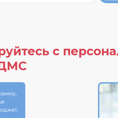
руйтесь с персон
 ДМС
рамму,
ье
бюджет.