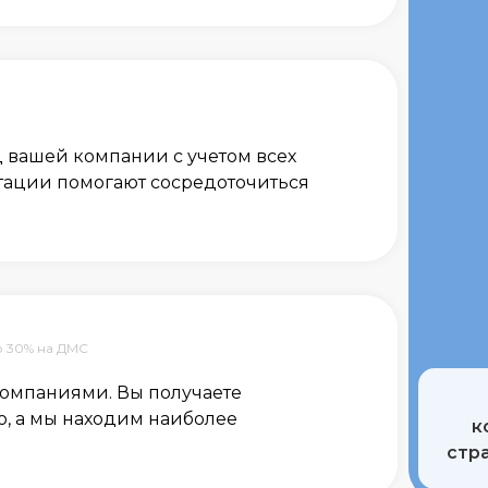
 вашей компании с учетом всех
тации помогают сосредоточиться
лните форму сейчас и получите
онализированное предложение в течение 
в!
о 30% на ДМС
компаниями. Вы получаете
, а мы находим наиболее
к
стр