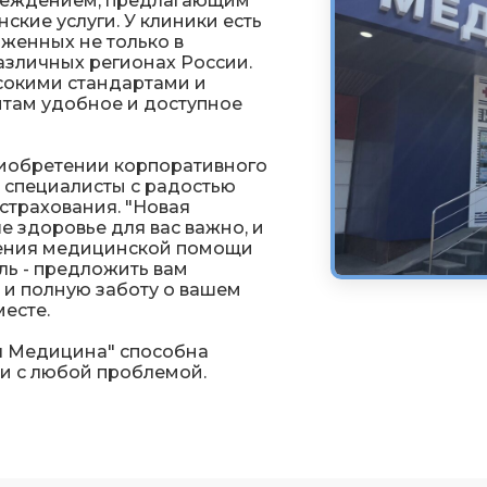
реждением, предлагающим
кие услуги. У клиники есть
оженных не только в
различных регионах России.
сокими стандартами и
нтам удобное и доступное
риобретении корпоративного
 специалисты с радостью
страхования. "Новая
е здоровье для вас важно, и
чения медицинской помощи
ль - предложить вам
 и полную заботу о вашем
месте.
я Медицина" способна
ки с любой проблемой.