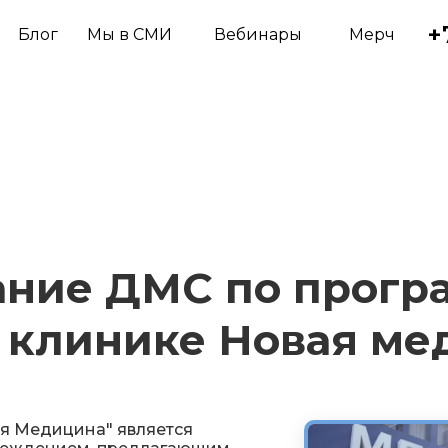
+
Блог
Мы в СМИ
Вебинары
Мерч
ние ДМС по прогр
в клинике Новая м
я Медицина" является