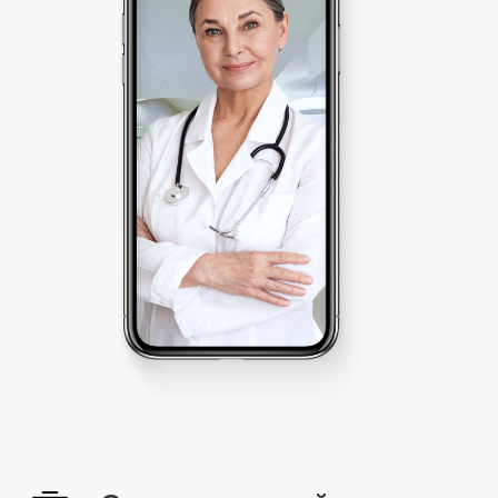
Страховые услуги
Страхование гражданской ответственности
Страхование имущества
Страхование СМР
Наша компания
О компании
Команда
Отзывы
СМИ
Контакты
Контакты
+7 (495) 419-95-01
105064, г. Москва, ул. Земляной Вал, д. 8
mail@ars-broker.ru
График работы
пн. - пт. с 10:00 до 19:00
сб. - вс. выходной
ИП Саркисов Арсен Эдуардович
ИНН 271 000 978 271
ОГРНИП 314 774 636 704 691