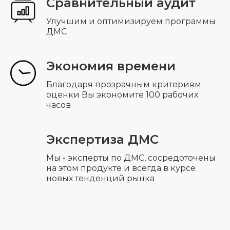
Сравнительный аудит
Мессенджеры
Соцсети
Улучшим и оптимизируем программы
ДМС
Экономия времени
© 2014 — 2026 АРС — Страхование
АРС — Страхование осуществляет
консультативную деятельность и не
Благодаря прозрачным критериям
является страховой компанией.
оценки Вы экономите 100 рабочих
Предложения, опубликованные на
часов
сайте, не являются публичной
офертой.
Политика конфиденциальности
Экспертиза ДМС
Мы - эксперты по ДМС, сосредоточены
на этом продукте и всегда в курсе
новых тенденций рынка