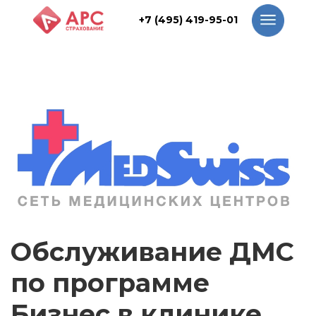
+7 (495) 419-95-01
+7 (495) 419-95-01
Обслуживание ДМС
по программе
Бизнес в клинике
Medswiss
15 клиник в Москве
2 клиники в Санкт-Петербурге