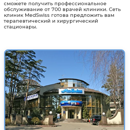
Мы избавляем вас от
сложности выбора
страхования
Выбор страховой программы для бизнеса — это
не головная боль, если с вами АРС.
Мы
анализируем рынок, подбираем лучшие
условия и делаем всё, чтобы вы сэкономили
время и деньги.
Забудьте о рутине и позвольте
нам стать вашими экспертами в мире
страхования.