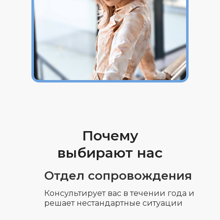
Чтобы задать свой
вопрос, оставьте
контактные данные
Почему
Мы перезвоним
выбирают нас
и проконсультируем
Отдел сопровождения
Консультирует вас в течении года и
решает нестандартные ситуации
+7