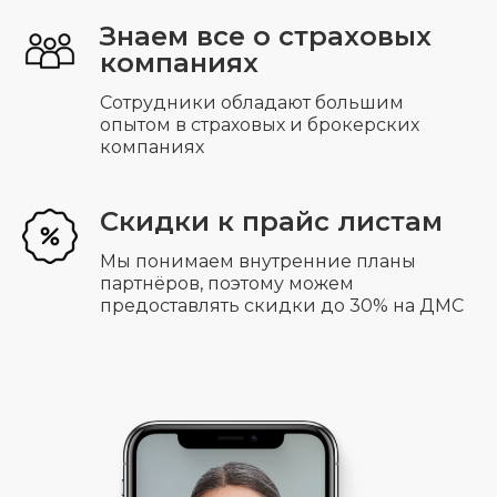
Знаем все о страховых
компаниях
Отправить
Сотрудники обладают большим
опытом в страховых и брокерских
компаниях
Скидки к прайс листам
Мы понимаем внутренние планы
партнёров, поэтому можем
предоставлять скидки до 30% на ДМС
Добровольное медицинское
страхование
ДМС
Часто задаваемые вопросы о ДМС