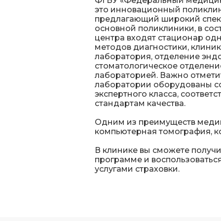
ФГБУ «Федеральный медицин
это инновационный поликлин
предлагающий широкий спект
основной поликлиники, в со
центра входят стационар одн
методов диагностики, клини
лаборатория, отделение энд
стоматологическое отделени
лабораторией. Важно отметит
лаборатории оборудованы 
экспертного класса, соотве
стандартам качества.
Одним из преимуществ медиц
компьютерная томография, ко
В клинике вы сможете получ
программе и воспользоватьс
услугами страховки.