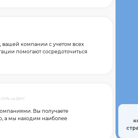
 вашей компании с учетом всех
тации помогают сосредоточиться
лните форму сейчас и получите
онализированное предложение в течение 
в!
о 30% на ДМС
компаниями. Вы получаете
, а мы находим наиболее
к
стр