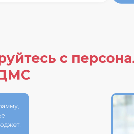
руйтесь с персон
 ДМС
рамму,
ье
бюджет.