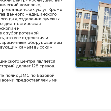
ский центр» Росимущества -
ический комплекс,
р медицинских услуг. Кроме
став данного медицинского
ого дня, отделение лучевых
ко-диагностическая
оскопии и
е с зубопротезной
ь, что все отделения и
современным оборудованием
тствующим самым высоким
инского центра является
торый делает 128 срезов.
ить полис ДМС по Базовой
я всеми предоставляемыми