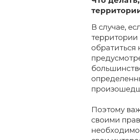
Что делать
территории
В случае, е
территории 
обратиться 
предусмотре
большинстве
определенны
произошедши
Поэтому важ
своими прав
необходимос