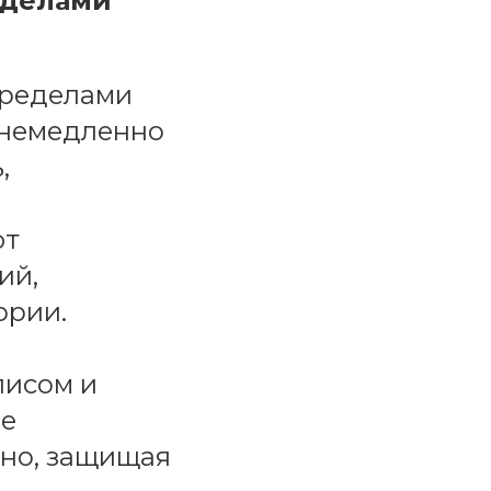
еделами
 пределами
 немедленно
,
ют
ий,
ории.
лисом и
ае
вно, защищая