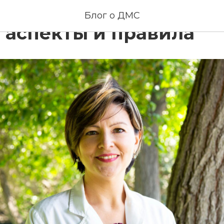
ние территории страх
Блог о ДМС
 аспекты и правила