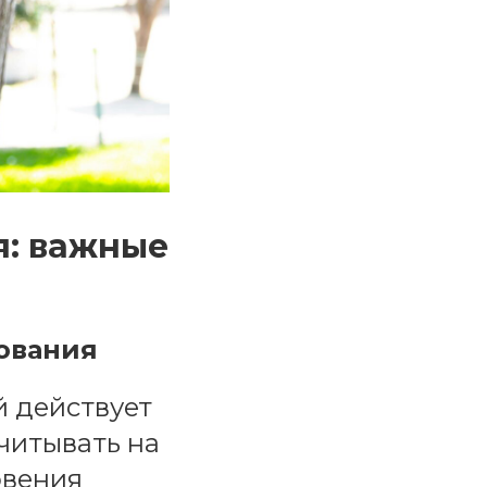
я: важные
ования
й действует
считывать на
овения