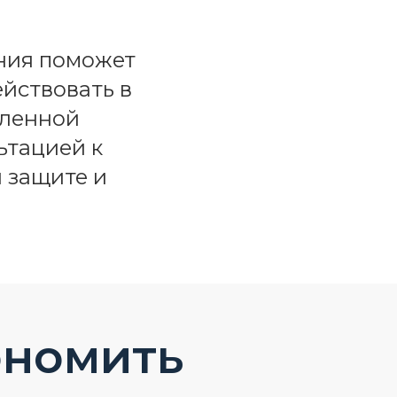
ния поможет
йствовать в
вленной
ьтацией к
 защите и
ономить