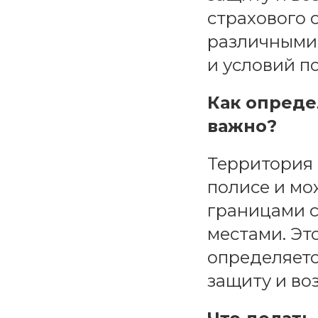
страхового 
различными 
и условий п
Как опреде
важно?
Территория 
полисе и мо
границами с
местами. Эт
определяетс
защиту и во