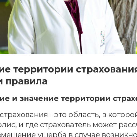
е территории страховани
и правила
е и значение территории страх
страхования - это область, в которо
олис, и где страхователь может рас
змещение ущерба в случае возникн