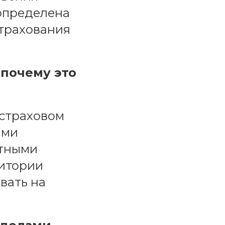
 определена
страхования
 почему это
 страховом
ими
етными
ритории
вать на