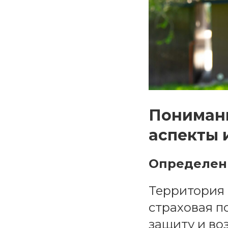
Понимани
аспекты 
Определени
Территория 
страховая п
защиту и во